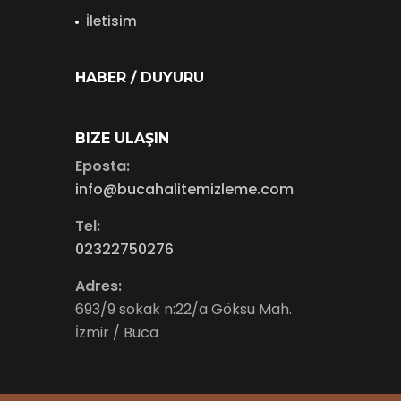
İletisim
HABER / DUYURU
BIZE ULAŞIN
Eposta:
info@bucahalitemizleme.com
Tel:
02322750276
Adres:
693/9 sokak n:22/a Göksu Mah.
İzmir / Buca