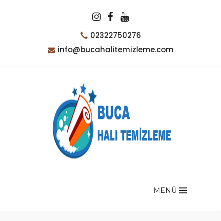
02322750276
info@bucahalitemizleme.com
MENÜ