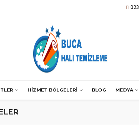
02
ETLER
HİZMET BÖLGELERİ
BLOG
MEDYA
ELER