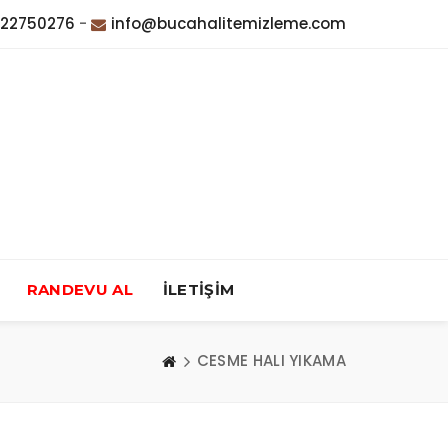
322750276
-
info@bucahalitemizleme.com
RANDEVU AL
İLETİŞİM
CESME HALI YIKAMA